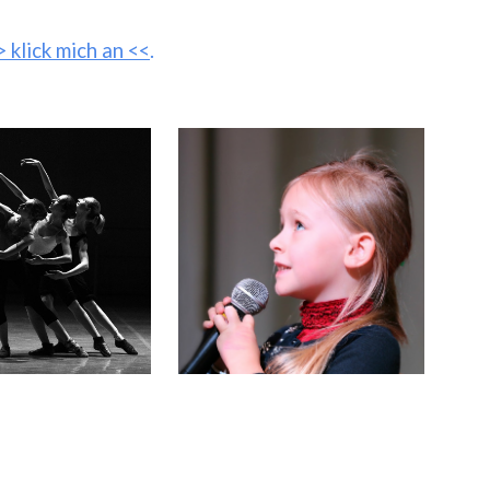
ion
> klick mich an <<
.