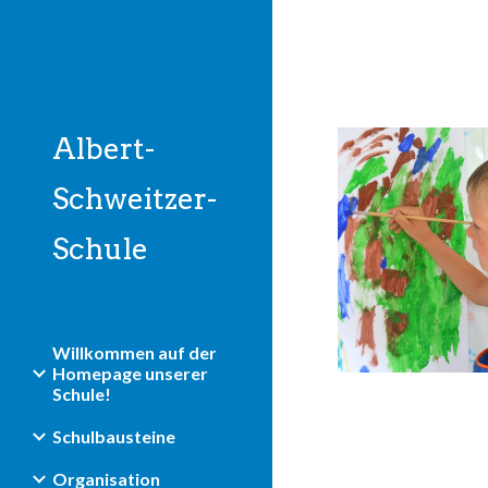
Sk
Albert-
Schweitzer-
Schule
Willkommen auf der
Homepage unserer
Schule!
Schulbausteine
Organisation