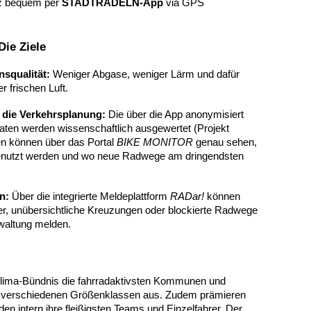
nz bequem per
STADTRADELN-App
via GPS
ie Ziele
squalität:
Weniger Abgase, weniger Lärm und dafür
 frischen Luft.
 die Verkehrsplanung:
Die über die App anonymisiert
en werden wissenschaftlich ausgewertet (Projekt
n können über das Portal
BIKE MONITOR
genau sehen,
genutzt werden und wo neue Radwege am dringendsten
n:
Über die integrierte Meldeplattform
RADar!
können
r, unübersichtliche Kreuzungen oder blockierte Radwege
rwaltung melden.
lima-Bündnis die fahrradaktivsten Kommunen und
 verschiedenen Größenklassen aus. Zudem prämieren
en intern ihre fleißigsten Teams und Einzelfahrer. Der