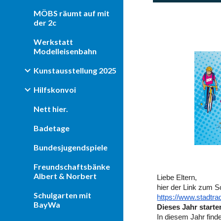
MÖBS räumt auf mit
der 2c
Werkstatt
Modelleisenbahn
Kunstausstellung 2025
Hilfskonvoi
Nett hier.
Badetage
Bundesjugendspiele
Freundschaftsbänke
Albert & Norbert
Liebe Eltern,
hier der Link zum S
Schulgarten mit
https://www.stadtr
BayWa
Dieses Jahr start
In diesem Jahr finde