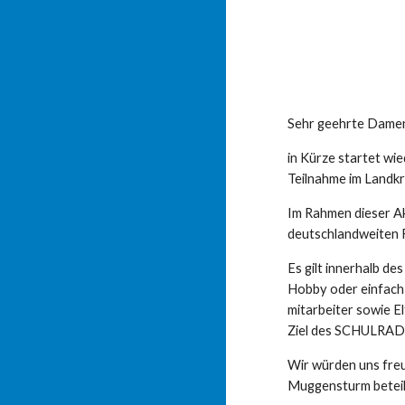
Sehr geehrte Damen
in Kürze startet wi
Teilnahme im Landkr
Im Rahmen dieser Ak
deutschlandweiten
Es gilt innerhalb d
Hobby oder einfach 
mitarbeiter sowie E
Ziel des SCHULRADEL
Wir würden uns fre
Muggensturm beteil