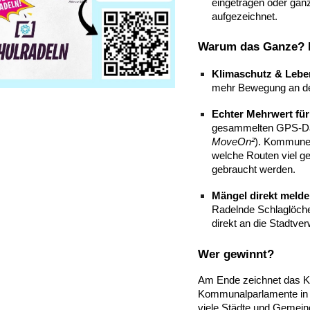
eingetragen oder ga
aufgezeichnet.
Warum das Ganze? D
Klimaschutz & Leben
mehr Bewegung an der
Echter Mehrwert für
gesammelten GPS-Dat
MoveOn²
). Kommune
welche Routen viel 
gebraucht werden.
Mängel direkt melde
Radelnde Schlaglöche
direkt an die Stadtve
Wer gewinnt?
Am Ende zeichnet das K
Kommunalparlamente in
viele Städte und Gemeind