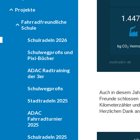
Projekte
Fahrradfreundliche
Schule
Schulradeln 2026
Schulwegprofis und
Pixi-Bücher
ADAC Radtraining
der 3er
Schulwegprofis
Auch in diesem Jahr
Freunde schlossen 
Stadtradeln 2025
Kilometerzähler un
Herzlichen Dank an 
ADAC
Fahrradturnier
2025
Schulradeln 2025