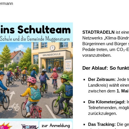
ermann
STADTRADELN
ist ein
Netzwerks „Klima-Bündnis
Bürgerinnen und Bürger s
Pedale treten, um CO₂-
voranzutreiben.
Der Ablauf: So funkt
Der Zeitraum:
Jede t
Landkreis) wählt ein
zwischen dem
1. Ma
Die Kilometerjagd:
I
Teilnehmenden, möglic
zurückzulegen.
Das Tracking:
Die ge