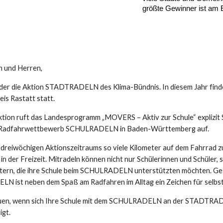
größte Gewinner ist am 
 und Herren,
eder die Aktion STADTRADELN des Klima-Bündnis. In diesem Jahr findet
eis Rastatt statt.
tion ruft das Landesprogramm „MOVERS – Aktiv zur Schule“ explizit 
 Radfahrwettbewerb SCHULRADELN in Baden-Württemberg auf.
es dreiwöchigen Aktionszeitraums so viele Kilometer auf dem Fahrrad 
in der Freizeit. Mitradeln können nicht nur Schülerinnen und Schüler,
ltern, die ihre Schule beim SCHULRADELN unterstützten möchten. Ges
N ist neben dem Spaß am Radfahren im Alltag ein Zeichen für selbsta
uen, wenn sich Ihre Schule mit dem SCHULRADELN an der STADTRAD
igt.