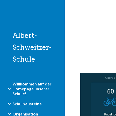
Sk
Albert-
Schweitzer-
Schule
Willkommen auf der
Homepage unserer
Schule!
Schulbausteine
Organisation