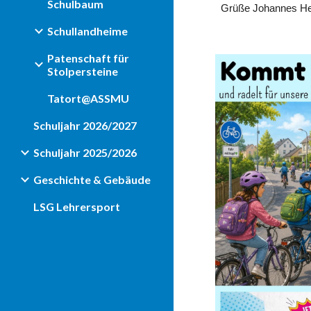
Schulbaum
Grüße Johannes H
Schullandheime
Patenschaft für
Stolpersteine
Tatort@ASSMU
Schuljahr 2026/2027
Schuljahr 2025/2026
Geschichte & Gebäude
LSG Lehrersport