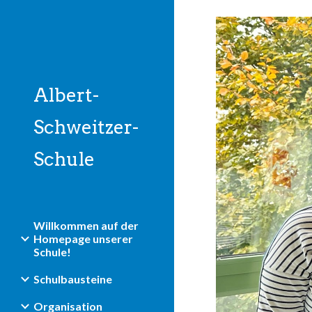
Sk
Albert-
Schweitzer-
Schule
Willkommen auf der
Homepage unserer
Schule!
Schulbausteine
Organisation